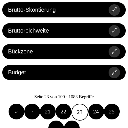
Brutto-Skontierung
🔗
Bruttoreichweite
🔗
Bückzone
🔗
Budget
🔗
Seite 23 von 109 · 1083 Begriffe
«
‹
21
22
24
25
23