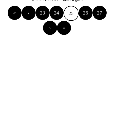
«
‹
23
24
26
27
25
›
»