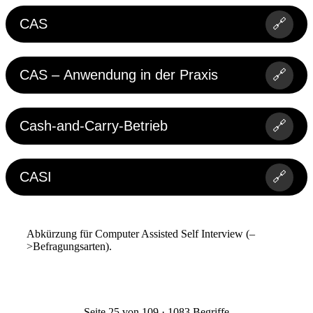
CAS
🔗
CAS – Anwendung in der Praxis
🔗
Cash-and-Carry-Betrieb
🔗
CASI
🔗
Abkürzung für Computer Assisted Self Interview (–
>Befragungsarten).
Seite 25 von 109 · 1083 Begriffe