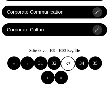
Corporate Communication
🔗
Corporate Culture
🔗
Seite 33 von 109 · 1083 Begriffe
«
‹
31
32
34
35
33
›
»