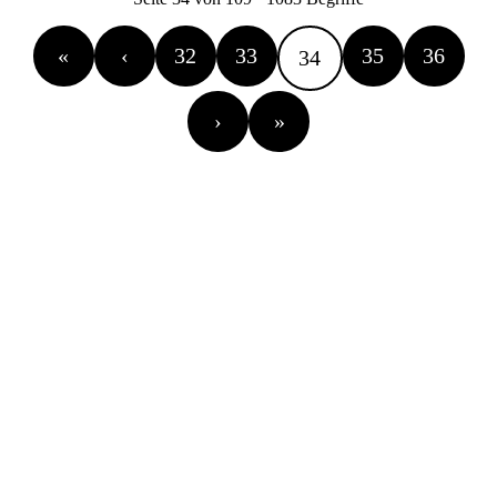
«
‹
32
33
35
36
34
›
»