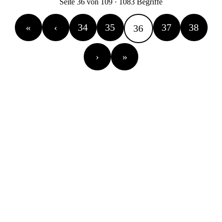
Seite 36 von 109 · 1083 Begriffe
«
‹
34
35
37
38
36
›
»