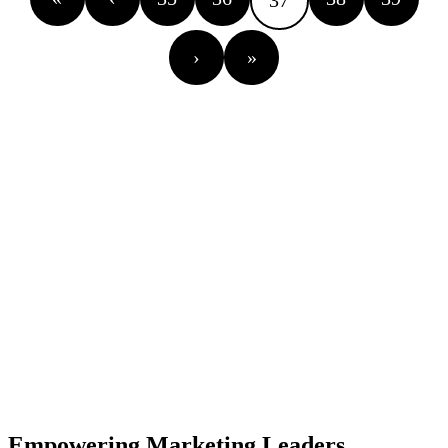
37
›
»
Empowering Marketing Leaders.