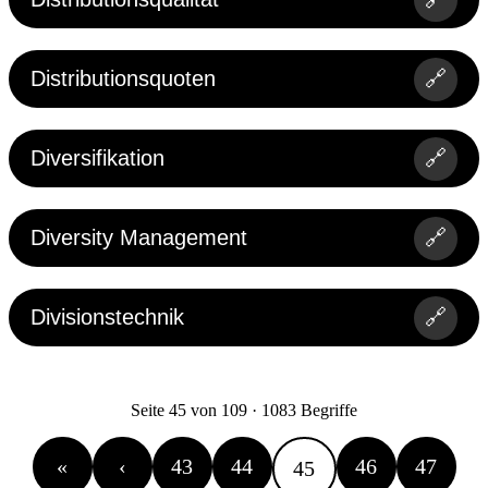
Distributionsquoten
🔗
Diversifikation
🔗
Diversity Management
🔗
Divisionstechnik
🔗
Seite 45 von 109 · 1083 Begriffe
«
‹
43
44
46
47
45