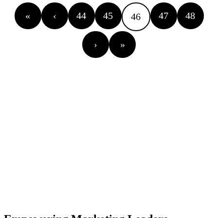
«
‹
44
45
47
48
46
›
»