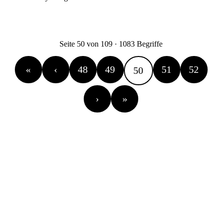
Seite 50 von 109 · 1083 Begriffe
«
‹
48
49
51
52
50
›
»