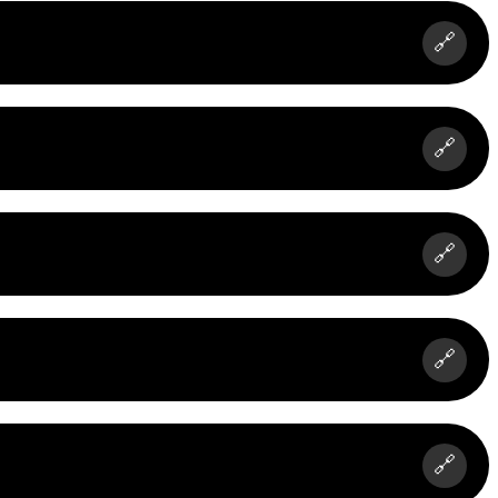
🔗
🔗
🔗
🔗
🔗