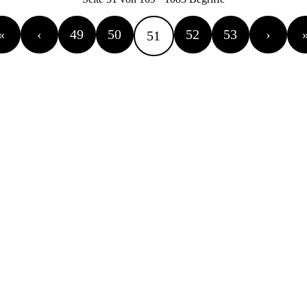
«
‹
49
50
52
53
›
51