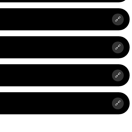
🔗
🔗
🔗
🔗