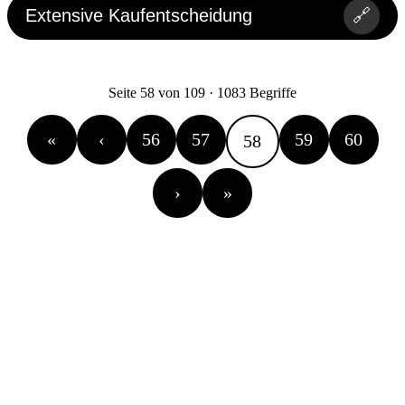
Extensive Kaufentscheidung
🔗
Seite 58 von 109 · 1083 Begriffe
«
‹
56
57
59
60
58
›
»