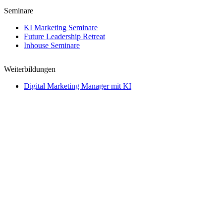
Seminare
KI Marketing Seminare
Future Leadership Retreat
Inhouse Seminare
Weiterbildungen
Digital Marketing Manager mit KI
Certified KI Practitioner
Certified KI Master
Creative Director mit KI
→
Kontakt
Kontakt
Name
Telefon
Email
Nachricht
Telefon