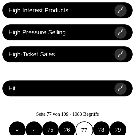
High Interest Products
🔗
High Pressure Selling
🔗
High-Ticket Sales
🔗
Hit
🔗
Seite 77 von 109 · 1083 Begriffe
«
‹
75
76
78
79
77