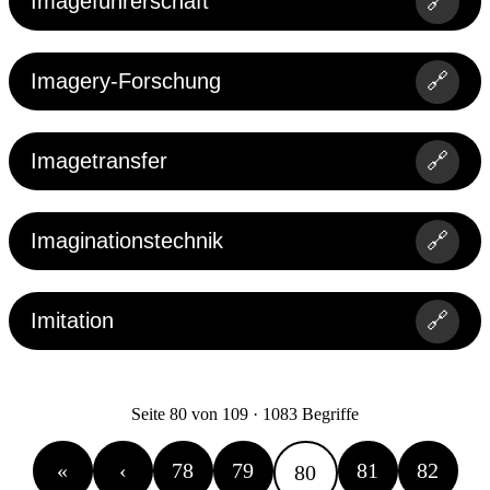
Imageführerschaft
🔗
Imagery-Forschung
🔗
Imagetransfer
🔗
Imaginationstechnik
🔗
Imitation
🔗
Seite 80 von 109 · 1083 Begriffe
«
‹
78
79
81
82
80