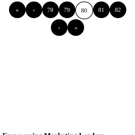
«
‹
78
79
81
82
80
›
»