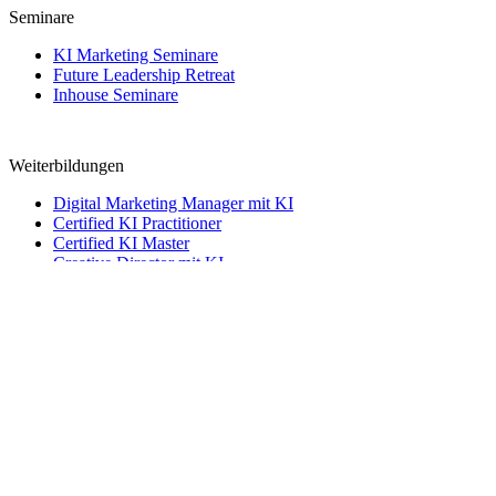
Seminare
KI Marketing Seminare
Future Leadership Retreat
Inhouse Seminare
Weiterbildungen
Digital Marketing Manager mit KI
Certified KI Practitioner
Certified KI Master
Creative Director mit KI
→
Kontakt
Kontakt
Name
Telefon
Email
Nachricht