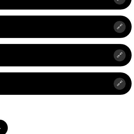
🔗
🔗
🔗
»