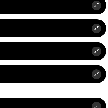
🔗
🔗
🔗
🔗
🔗