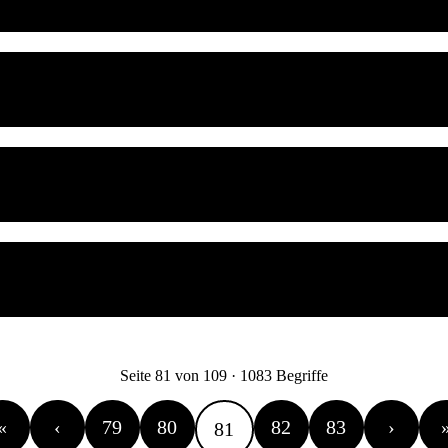
Seite 81 von 109 · 1083 Begriffe
«
‹
79
80
82
83
›
81